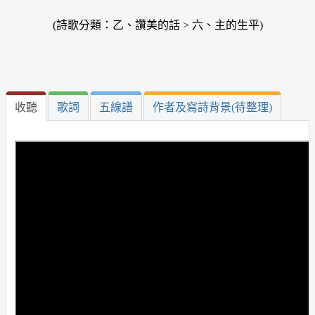
(詩歌分類：乙、讚美的話 > 六、主的生平)
收聽
歌詞
五線譜
作者及寫詩背景(待整理)