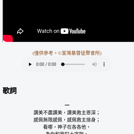
(僅供參考。©荃灣基督徒聚會所)
歌詞
一
讚美不盡讚美，讚美救主恩深；
感佩無限感佩，感佩救主捨身；
看哪，神子在各各他，