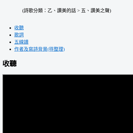
(詩歌分類：乙、讚美的話 > 五、讚美之聲)
收聽
歌詞
五線譜
作者及寫詩背景(待整理)
收聽