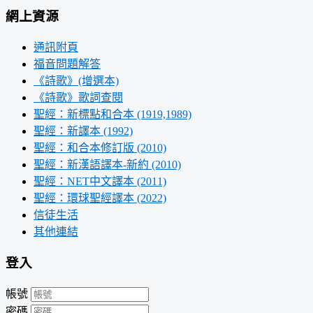
網上資源
通訊附頁
福音問題解答
《詩歌》(增選本)
《詩歌》歌詞查閱
聖經：新標點和合本 (1919,1989)
聖經：新譯本 (1992)
聖經：和合本修訂版 (2010)
聖經：新漢語譯本-新約 (2010)
聖經：NET中文譯本 (2011)
聖經：環球聖經譯本 (2022)
信徒生活
其他連結
登入
帳號
密碼