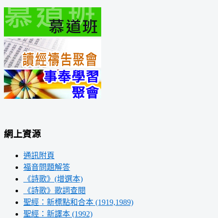
網上資源
通訊附頁
福音問題解答
《詩歌》(增選本)
《詩歌》歌詞查閱
聖經：新標點和合本 (1919,1989)
聖經：新譯本 (1992)