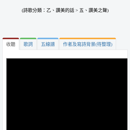
(詩歌分類：乙、讚美的話 > 五、讚美之聲)
收聽
歌詞
五線譜
作者及寫詩背景(待整理)