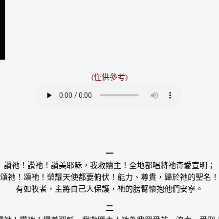
(僅供參考
)
一
讚祂！讚祂！讚美耶穌，我救贖主！全地都唱將祂奇愛宣明；
頌祂！頌祂！榮耀天使都要俯伏！能力、尊貴，歸於祂的聖名！
有如牧者，主將自己人保護，祂的膀臂懷抱他們安寧。
二