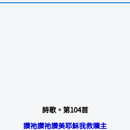
詩歌。第104首
讚祂讚祂讚美耶穌我救贖主