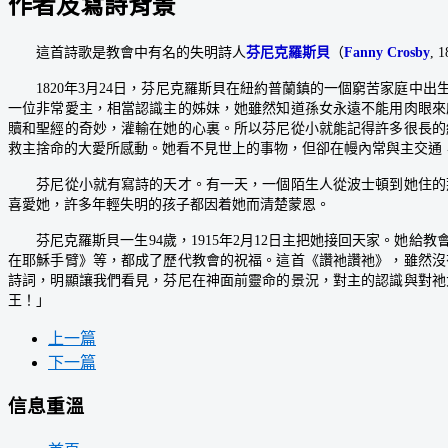
作者及寫詩背景
這首詩歌是教會中有名的失明詩人
芬尼克羅斯貝
（
Fanny Crosby
, 
1820年3月24日，芬尼克羅斯貝在紐約普蘭鎮的一個窮苦家庭中
一位非常愛主，相當認識主的姊妹，她雖然知道孫女永遠不能用肉眼來
贖和聖經的奇妙，灌輸在她的心裏。所以芬尼從小就能記得許多很長的
救主捨命的大愛所感動。她看不見世上的事物，但卻在幔內常與主交通
芬尼從小就有寫詩的天才。有一天，一個陌生人從波士頓到她住的那
喜愛她，許多年輕失明的孩子都因着她而清楚蒙恩。
芬尼克羅斯貝一生94歲，1915年2月12日主把她接回天家。她給
在耶穌手臂》等，都成了歷代教會的祝福。這首《讚祂讚祂》，雖然沒
詩詞，明顯讓我們看見，芬尼在神面前靈命的景況，對主的認識與對祂
王！」
上一篇
下一篇
信息重溫