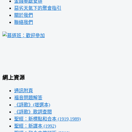
金錢奉獻安排
惡劣天氣下的聚會指引
關於我們
聯絡我們
網上資源
通訊附頁
福音問題解答
《詩歌》(增選本)
《詩歌》歌詞查閱
聖經：新標點和合本 (1919,1989)
聖經：新譯本 (1992)