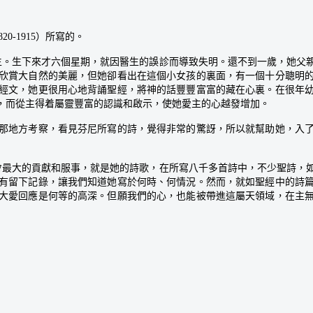
1820-1915）所寫的。
出生。生下來才六個星期，就因醫生的誤診而導致失明。還不到一歲，她父
欣賞大自然的美麗，但她卻看出在這個小女孩的裏面，有一個十分聰明
經文，她更很用心地背誦聖經，將神的話豐豐富富的藏在心裏。在很年
，而從主得着屬靈豐富的認識和啟示，使她愛主的心越發增加。
地方考察，看見芬尼所寫的詩，覺得非常的驚訝，所以就幫助她，入了一
教會最大的貢獻和服事，就是她的詩歌，在所寫八千多首詩中，不少聖詩
有留下記錄，讓我們知道她寫於何時、何情況。然而，就如聖經中的詩
大愛回應是何等的高深。但願我們的心，也能被帶進這屬天領域，在主