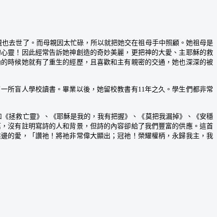
親也去世了。而母親因太忙碌，所以就把她交在祖母手中照顧。她祖母是
的心靈！因此經常告訴她神創造的奇妙美麗，更把神的大愛、主耶穌的救
幼的時候她就有了重生的經歷，且喜歡和主有親密的交通，她也深深的被
所盲人學校讀書。畢業以後，她留校教書有11年之久。學生們都非常
，如《拯救亡靈》、《耶穌是我的，我有把握》、《莫把我漏掉》、《安穩
篇，沒有註明寫詩的人和背景，但詩的內容卻給了我們豐富的供應。這首
無邊的愛，「讚祂！將祂非常偉大顯出；冠祂！榮耀權柄，永歸我主，我