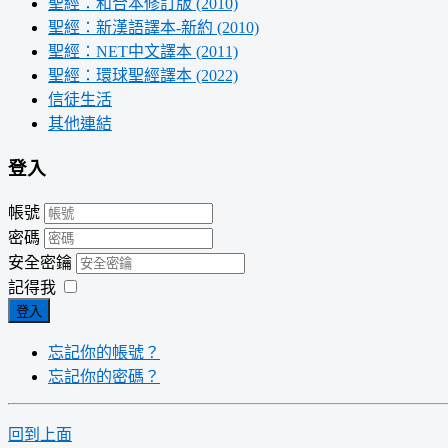
聖經：和合本修訂版 (2010)
聖經：新漢語譯本-新約 (2010)
聖經：NET中文譯本 (2011)
聖經：環球聖經譯本 (2022)
信徒生活
其他連結
登入
帳號
密碼
安全密鑰
記得我
登入
忘記你的帳號？
忘記你的密碼？
回到上面