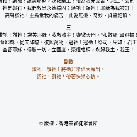
讚祂！讚祂！讚美耶穌，我救贖主！祂為我罪受苦、流血、受刑
祂是磐石，我們救恩永遠穩固；頌祂！頌祂！耶穌為我被釘！
高聲讚祂！主擔當我的痛苦！此愛無邊、奇妙、貞堅絕頂。
三
讚祂！讚祂！讚美耶穌，我救贖主！響徹天門，“和散那”聲飛揚
督耶穌，從天降臨，復興萬物，冠祂！冠祂！祭司，先知，君王
基督耶穌，得勝一切，立國度，榮耀權柄，永歸我主，我王！
副歌
讚祂！讚祂！將祂非常偉大顯出，
讚祂！讚祂！帶著快樂心情。
© 版權：香港基督徒聚會所