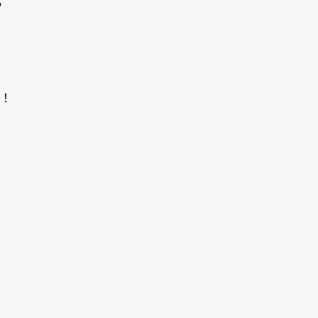
；
！
！