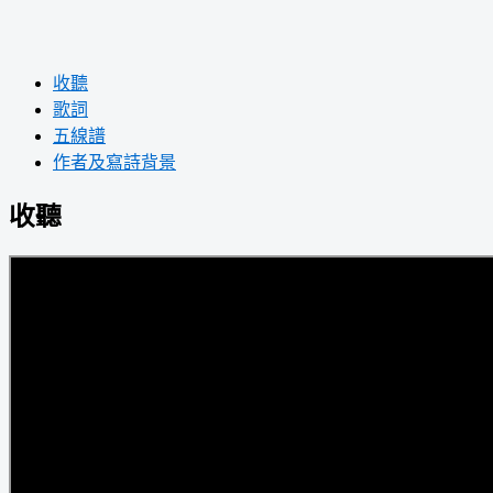
收聽
歌詞
五線譜
作者及寫詩背景
收聽