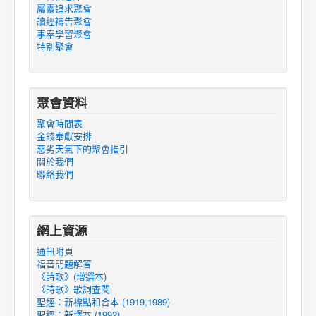
屬靈追求聚會
讀經禱告聚會
事奉學習聚會
特別聚會
聚會資料
聚會時間表
金錢奉獻安排
惡劣天氣下的聚會指引
關於我們
聯絡我們
網上資源
通訊附頁
福音問題解答
《詩歌》(增選本)
《詩歌》歌詞查閱
聖經：新標點和合本 (1919,1989)
聖經：新譯本 (1992)