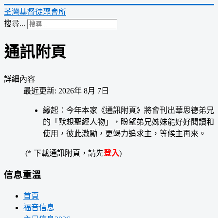
荃灣基督徒聚會所
搜尋...
通訊附頁
詳細內容
最近更新: 2026年 8月 7日
緣起：今年本家《通訊附頁》將會刊出華思德弟兄
的「默想聖經人物」，盼望弟兄姊妹能好好閱讀和
使用，彼此激勵，更竭力追求主，等候主再來。
(* 下載通訊附頁，請先
登入
)
信息重溫
首頁
福音信息