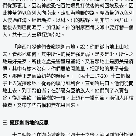
們從那裏走，因為神說恐怕百姓遇見打仗後悔就回埃及去。因
此神帶領以色列人向南走，走紅海曠野的路。摩西帶領以色列
人渡過紅海、經過瑪拉、以琳、汛的曠野、利非訂、西乃山，
最後去到巴蘭曠野、加低斯。神吩咐摩西每支派中要打發一個
人，共十二人去窺探迦南地。
「摩西打發他們去窺探迦南地，說：你們從南地上山地
去，看那地如何，其中所住的民是強是弱，是多是少，所住之
地是好是歹，所住之處是營盤是堅城。又看那地土是肥美是瘠
薄，其中有樹木沒有。你們要放開膽量，把那地的果子帶些
來，那時正是葡萄初熟的時候。」（民十三17-20）十二個探
子上去窺探那地，從尋的曠野到利合，直到哈馬口。他們從南
地上去，到了希伯崙；在那裏有亞衲族人。他們到了以實各
谷，從那裏砍了葡萄樹的一枝，上頭有一掛葡萄，兩個人用槓
擡着，又帶了些石榴和無花果回來。
三. 窺探迦南地的反思
十二個探子在迦南地窺探了四十天之後，就回到加低斯見