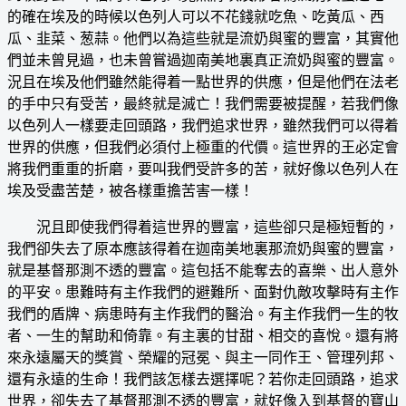
的確在埃及的時候以色列人可以不花錢就吃魚、吃黃瓜、西
瓜、韭菜、葱蒜。他們以為這些就是流奶與蜜的豐富，其實他
們並未曾見過，也未曾嘗過迦南美地裏真正流奶與蜜的豐富。
況且在埃及他們雖然能得着一點世界的供應，但是他們在法老
的手中只有受苦，最終就是滅亡！我們需要被提醒，若我們像
以色列人一樣要走回頭路，我們追求世界，雖然我們可以得着
世界的供應，但我們必須付上極重的代價。這世界的王必定會
將我們重重的折磨，要叫我們受許多的苦，就好像以色列人在
埃及受盡苦楚，被各樣重擔苦害一樣！
況且即使我們得着這世界的豐富，這些卻只是極短暫的，
我們卻失去了原本應該得着在迦南美地裏那流奶與蜜的豐富，
就是基督那測不透的豐富。這包括不能奪去的喜樂、出人意外
的平安。患難時有主作我們的避難所、面對仇敵攻擊時有主作
我們的盾牌、病患時有主作我們的醫治。有主作我們一生的牧
者、一生的幫助和倚靠。有主裏的甘甜、相交的喜悅。還有將
來永遠屬天的獎賞、榮耀的冠冕、與主一同作王、管理列邦、
還有永遠的生命！我們該怎樣去選擇呢？若你走回頭路，追求
世界，卻失去了基督那測不透的豐富，就好像入到基督的寶山