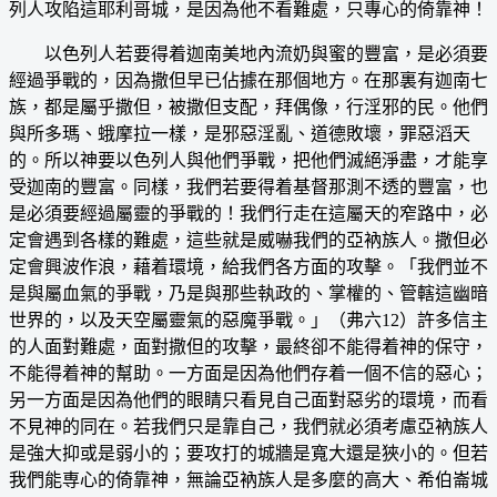
列人攻陷這耶利哥城，是因為他不看難處，只專心的倚靠神！
以色列人若要得着迦南美地內流奶與蜜的豐富，是必須要
經過爭戰的，因為撒但早已佔據在那個地方。在那裏有迦南七
族，都是屬乎撒但，被撒但支配，拜偶像，行淫邪的民。他們
與所多瑪、蛾摩拉一樣，是邪惡淫亂、道德敗壞，罪惡滔天
的。所以神要以色列人與他們爭戰，把他們滅絕淨盡，才能享
受迦南的豐富。同樣，我們若要得着基督那測不透的豐富，也
是必須要經過屬靈的爭戰的！我們行走在這屬天的窄路中，必
定會遇到各樣的難處，這些就是威嚇我們的亞衲族人。撒但必
定會興波作浪，藉着環境，給我們各方面的攻擊。「我們並不
是與屬血氣的爭戰，乃是與那些執政的、掌權的、管轄這幽暗
世界的，以及天空屬靈氣的惡魔爭戰。」（弗六12）許多信主
的人面對難處，面對撒但的攻擊，最終卻不能得着神的保守，
不能得着神的幫助。一方面是因為他們存着一個不信的惡心；
另一方面是因為他們的眼睛只看見自己面對惡劣的環境，而看
不見神的同在。若我們只是靠自己，我們就必須考慮亞衲族人
是強大抑或是弱小的；要攻打的城牆是寬大還是狹小的。但若
我們能専心的倚靠神，無論亞衲族人是多麼的高大、希伯崙城