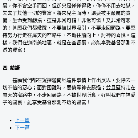
裏，你不會空手而回，但卻只是僅僅得救，僅僅不用去地獄，
失去了其他一切的豐富。將來見主面時，還要被主嚴厲的責
備，生命受到虧損，這是非常可惜！非常可憐！又非常可悲
的！甚願我們都儆醒，不要被世界吸引，不要走回頭路。要堅
持努力行走在屬天的窄路中，不斷往前向上，討神的喜悅。這
樣，我們在迦南美地裏，就是在基督裏，必能享受基督那測不
透的豐富！
四. 結語
甚願我們都在窺探迦南地這件事情上作出反思，要除去一
切不信的惡心；面對困難時，要倚靠神去勝過；並且堅持走在
屬天的窄路中，不走回頭路，不被世界所奪。好叫我們在神愛
子的國裏，能享受基督那測不透的豐富！
上一篇
下一篇