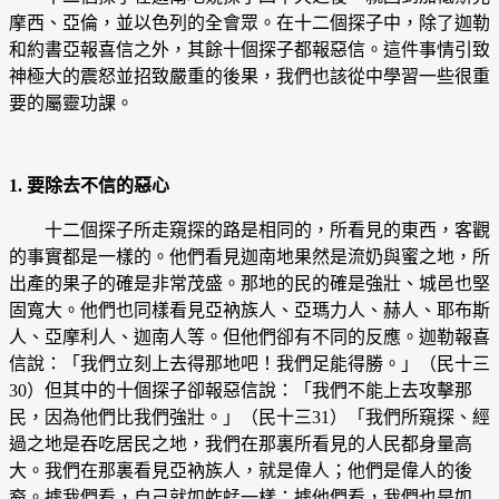
摩西、亞倫，並以色列的全會眾。在十二個探子中，除了迦勒
和約書亞報喜信之外，其餘十個探子都報惡信。這件事情引致
神極大的震怒並招致嚴重的後果，我們也該從中學習一些很重
要的屬靈功課。
1. 要除去不信的惡心
十二個探子所走窺探的路是相同的，所看見的東西，客觀
的事實都是一樣的。他們看見迦南地果然是流奶與蜜之地，所
出產的果子的確是非常茂盛。那地的民的確是強壯、城邑也堅
固寬大。他們也同樣看見亞衲族人、亞瑪力人、赫人、耶布斯
人、亞摩利人、迦南人等。但他們卻有不同的反應。迦勒報喜
信說：「我們立刻上去得那地吧！我們足能得勝。」（民十三
30）但其中的十個探子卻報惡信說：「我們不能上去攻擊那
民，因為他們比我們強壯。」（民十三31）「我們所窺探、經
過之地是吞吃居民之地，我們在那裏所看見的人民都身量高
大。我們在那裏看見亞衲族人，就是偉人；他們是偉人的後
裔。據我們看，自己就如蚱蜢一樣；據他們看，我們也是如