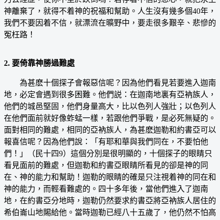
神離棄了，就得不着神的祝福和幫助。人生沒有幾多個40年，
我們不要因着不信，就漂流在曠野中，要走很多艱辛、悲慘的
冤枉路！
2. 要倚靠神勝過難處
為甚麽十個探子會報惡信呢？因為他們看見若要進入迦南
地，必定會遇到很多困難。他們説：在迦南地裏有亞衲族人，
他們的城邑堅固，他們身量高大，比以色列人強壯；以色列人
在他們面前就好像蚱蜢一樣，若跟他們爭戰，是必死無疑的。
面對相同的難處，相同的亞衲族人，為甚麽迦勒和約書亞可以
報喜信呢？因為他們說：「有耶和華與我們同在，不要怕他
們！」（民十四9）這個分別是很明顯的，十個探子的眼睛只
看見面前的難處，但迦勒和約書亞眼睛所看見的卻是神的同
在、神的能力和幫助！迦勒的眼睛的確是只注視着神的同在和
神的能力，而輕看難處的。四十多年後，當他們進入了迦南
地，在約書亞分地時，迦勒仍然要求約書亞將亞衲族人居住的
希伯崙山地賜給他。當時迦勒已經八十五歲了，他仍然不怕高