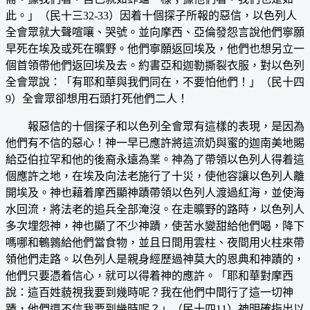
此。」（民十三32-33）因着十個探子所報的惡信，以色列人
全會眾就大聲喧嚷、哭號。並向摩西、亞倫發怨言說他們寧願
早死在埃及或死在曠野。他們寧願返回埃及，他們也想另立一
個首領帶他們返回埃及去。約書亞和迦勒撕裂衣服，對以色列
全會眾說：「有耶和華與我們同在，不要怕他們！」（民十四
9）全會眾卻想用石頭打死他們二人！
報惡信的十個探子和以色列全會眾有這樣的表現，是因為
他們有不信的惡心！神一早已應許將這流奶與蜜的迦南美地賜
給亞伯拉罕和他的後裔永遠為業。神為了帶領以色列人得着這
個應許之地，在埃及向法老施行了十災，使他容讓以色列人離
開埃及。神也藉着摩西顯神蹟帶領以色列人渡過紅海，並使海
水回流，將法老的追兵全部淹沒。在走曠野的路時，以色列人
多次埋怨神，神也顯了不少神蹟，使苦水變甜給他們喝，降下
嗎哪和鵪鶉給他們當食物，並且日間用雲柱、夜間用火柱來帶
領他們走路。以色列人是親身經歷過神莫大的恩典和神蹟的，
他們只要憑着信心，就可以得着神的應許。「耶和華對摩西
說：這百姓藐視我要到幾時呢？我在他們中間行了這一切神
蹟，他們還不信我要到幾時呢？」（民十四11）神明確指出以