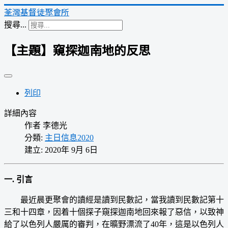
荃灣基督徒聚會所
搜尋...
【主題】窺探迦南地的反思
列印
詳細內容
作者
李德光
分類:
主日信息2020
建立: 2020年 9月 6日
一. 引言
最近晨更聚會的讀經是讀到民數記，當我讀到民數記第十
三和十四章，因着十個探子窺探迦南地回來報了惡信，以致神
給了以色列人嚴厲的審判，在曠野漂流了40年，這是以色列人