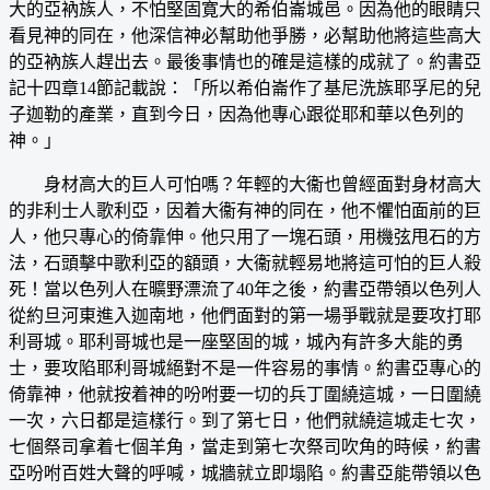
大的亞衲族人，不怕堅固寛大的希伯崙城邑。因為他的眼睛只
看見神的同在，他深信神必幫助他爭勝，必幫助他將這些高大
的亞衲族人趕出去。最後事情也的確是這樣的成就了。約書亞
記十四章14節記載說：「所以希伯崙作了基尼洗族耶孚尼的兒
子迦勒的產業，直到今日，因為他專心跟從耶和華以色列的
神。」
身材高大的巨人可怕嗎？年輕的大衞也曾經面對身材高大
的非利士人歌利亞，因着大衞有神的同在，他不懼怕面前的巨
人，他只專心的倚靠伸。他只用了一塊石頭，用機弦甩石的方
法，石頭擊中歌利亞的額頭，大衞就輕易地將這可怕的巨人殺
死！當以色列人在曠野漂流了40年之後，約書亞帶領以色列人
從約旦河東進入迦南地，他們面對的第一場爭戰就是要攻打耶
利哥城。耶利哥城也是一座堅固的城，城內有許多大能的勇
士，要攻陷耶利哥城絕對不是一件容易的事情。約書亞專心的
倚靠神，他就按着神的吩咐要一切的兵丁圍繞這城，一日圍繞
一次，六日都是這樣行。到了第七日，他們就繞這城走七次，
七個祭司拿着七個羊角，當走到第七次祭司吹角的時候，約書
亞吩咐百姓大聲的呼喊，城牆就立即塌陷。約書亞能帶領以色