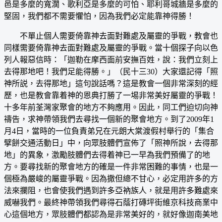
邑是多麼的寬濶、歌利亞是多麼的可怕、耶利哥城牆是多麼的
堅固，我們都不需要懼怕，因為我們必定能靠神得勝！
不單止個人需要倚靠神去面對難處及屬靈的爭戰，教會也
同樣需要倚靠神去面對難處及屬靈的爭戰。當十個探子向以色
列人報惡信時：「迦勒在摩西面前安撫百姓，說：我們立刻上
去得那地吧！我們足能得勝。」（民十三30）大家還記得「照
神所説，去得那地」這句說話嗎？這是教會一個非常深刻的經
歷，也是教會靠着神的恩典打勝了一埸非常美好屬靈的爭戰！
十多年前荃灣家聚會的地方不夠應用。因此，同工們迫切向神
禱告，求神帶領我們去尋找一個新的聚會地方。到了2009年1
月4日，當時的一位負責弟兄在元朗大棠渡假村舉行的「集合
擘餅交通活動日」中，向眾肢體們宣佈了「照神所說，去得那
地」的異象，激勵肢體們去得着神已一早為我們預備了的地
方。要尋找新的聚會地方的確是一件非常困難的事情，也是一
個極為嚴峻的屬靈爭戰。因為撒但總不甘心，必定用許多的方
法來攔阻，也會使我們遇到許多亞衲族人，就是用許多難處來
威嚇我們。最終神帶領我們尋得石蔭打磚坪街維京科技商業中
心這個地方，眾肢體們都認為是非常美好的，就好像迦南美地