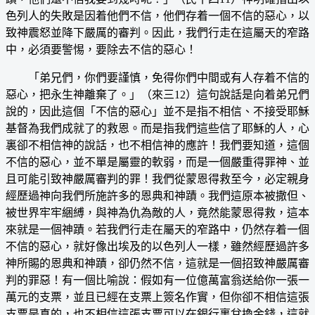
色列人的失敗是因着他們不信，他們存着一個不信的惡心，以
致神震怒並降下嚴厲的審判。因此，我們行走在這屬天的窄路
中，必須要警惕，要除去不信的惡心！
「弟兄們，你們要謹慎，免得你們中間或有人存着不信的
惡心，把永生神離棄了。」（來三12）這句說話是向着弟兄們
說的，因此這個「不信的惡心」並不是指不相信、不接受耶穌
基督為我們成就了的救恩。而是指我們這些信了耶穌的人，心
裏卻不相信神的說話，也不相信神的應許！我們要知道，這個
不信的惡心，並不單是屬靈的軟弱，而是一個嚴重得罪神、並
且可能引致神嚴厲審判的罪！我們從蒙恩得救至今，必定親身
經歷過神向我們所施許多的恩典和神蹟。我們這原本被撒但、
被世界牢牢綑縛，與神為仇為敵的人，竟然能蒙恩得救，這本
來就是一個神蹟。若我們行走在屬天的窄路中，仍然存着一個
不信的惡心，就好像出埃及的以色列人一樣，雖然經歷過許多
神所賜的恩典和神蹟，卻仍然不信，這就是一個招致神嚴厲審
判的罪惡！有一個比喻說：假如有一位億萬富翁送給你一張一
萬元的支票，並且已經在支票上簽名作實，但你卻不相信這張
支票是真的，也不相信這張支票可以在銀行裏兌換金錢，這就