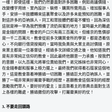
一樣！即使這樣，我們仍然要面對許多困難，例如商議價錢、
改變樓宇用途、室內設計、裝修、購買所需用品、增加服事人
手，安排一半肢體轉來這裏聚會以及許多未能預知的困難。面
對這許多的亞衲族人，同工和眾肢體們都毫不懼怕，因為深信
這就是神一早為我們預備了流奶與蜜的地方！當時最大的難處
是金錢的問題，教會的戶口只有兩三百萬元，但維京的售價卻
是一千二百萬元。教會從前多次購買會所的學習，都是憑着信
心，不向銀行借貸按揭的。當時我負責與大業主商討價錢，原
來業主都是一位基督徒，經過多次詳細交通之後，他知道我們
是有非常純正信仰的教會。因此最終他願意一力承擔，按我們
的意願，以九百萬元將單位賣給我們。弟兄姊妹也非常同心，
在金錢奉獻和服事上極力擺上，最終我們就得着石蔭家這個地
方。這是教會靠着神勝過一切困難，勝過巨大的亞衲族人，並
勝了一埸非常美好屬靈爭戰的經歴。甚願教會這個深刻的經歷
激勵我們眾人，要好好的愛主；並且靠着主的恩典去面對生活
上各樣的難處，勝過撒但的攻擊，打屬靈美好的仗！
3. 不要走回頭路