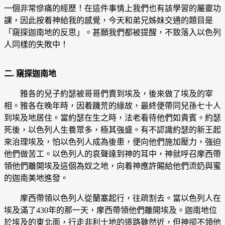
一個非常慘痛的經歷！在這件事情上我們也有該學習的屬靈功
課，因此按着神給我的感覺，今天和弟兄姊妹交通的題目是
「窺探迦南地的反思」。甚願我們都被提醒，不致落入以色列
人同樣的失敗中！
二. 窺探迦南地
雅各的兒子約瑟被哥哥們賣到埃及，後來做了埃及的宰
相。雅各在晚年時，因着饑荒的緣故，最終便帶同兒孫七十人
到埃及地居住。當約瑟在生之時，法老看待他們如貴賓。約瑟
死後，以色列人生養眾多，極其強盛。有不認識約瑟的新王起
來治理埃及，怕以色列人成為後患，便向他們施加壓力，強迫
他們做苦工。以色列人的哀聲達到神的耳中，神就呼召摩西帶
領他們離開埃及這個為奴之地，向着神應許賜給他們流奶與蜜
的迦南美地進發。
摩西帶領以色列人從蘭塞起行，往疏割去。當以色列人在
埃及滿了430年的那一天，摩西帶領他們離開埃及。迦南地位
於埃及的東北面，行走非利士地的道路雖然近，但神卻不領他