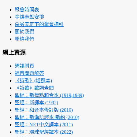
聚會時間表
金錢奉獻安排
惡劣天氣下的聚會指引
關於我們
聯絡我們
網上資源
通訊附頁
福音問題解答
《詩歌》(增選本)
《詩歌》歌詞查閱
聖經：新標點和合本 (1919,1989)
聖經：新譯本 (1992)
聖經：和合本修訂版 (2010)
聖經：新漢語譯本-新約 (2010)
聖經：NET中文譯本 (2011)
聖經：環球聖經譯本 (2022)