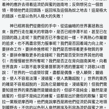
着神的應許去得着這流奶與蜜的迦南地；反倒想另立一個首
領，帶領他們走回頭路，返回埃及這個為奴之地去！這是極大
的錯誤，也是以色列人極大的失敗！
神已經將我們從撒但的手中、從這幽暗的世界裏拯救出
來，我們行走在屬天的窄路中，是否已經停滯不前，甚至已在
回頭的路上走呢？我們是否已不像從前一樣，不再熱心作屬靈
的追求，也不再盡忠努力服事呢？我們是否因着竭力向上爬，
要拼命工作，要拼命進修呢？我們是否想得着更多物質的享
受，要拼命賺取更多的金錢呢？我們是否受到世界其他的吸
引，而慢慢被世界所奪呢？我們是否正在背向迦南美地，向着
世界直奔，以致不能享受基督那測不透的豐富呢？詩歌243首
說：「世界的一切虛榮珍寶，盡都是偶像，使人顛倒；鍍過
金，使人不容易淡薄，浸過蜜，使人真難超脫！」世界的東西
的確是不容易超脫的，因為它是鍍咁金，浸過蜜的！但我們需
要知道世界的東西雖然是鍍過金的，但卻不是純金；雖然是浸
過蜜的，但卻不是純正的蜂蜜，這都是出於撒但的欺騙！當可
拉一黨叛逆摩西時，他們竟說摩西是將他們從流奶與蜜之地領
到曠野去。不信的以色列人竟然將埃及形容為流奶與蜜之地。