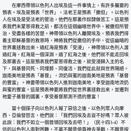
在摩西帶領以色列人出埃及這一件事情上，有許多屬靈的
預表。埃及是預表「世界」，法老王是預表「撒但」。以色列
人在埃及是受法老的管治，他們在那裏作奴隸做苦工。這是預
表我們未蒙恩得救之前，都活在這個幽暗世界中，被撒但所管
治，受盡各樣的苦楚。神帶領以色列人離開埃及，預表我們得
着主耶穌基督的救恩時，神將我們從撒但的手中，從這幽暗的
世界裏拯救出來。過紅海是預表「受浸」，神帶領以色列人渡
過紅海，紅海是一個深淵，過了紅海之後，他們就不能走回埃
及那裏去。這是預表我們蒙恩得救之後，就受浸歸入主的名
下，與基督同死、同埋葬、同復活，我們從此就與世界隔絕。
迦南美地是預表「基督」，流奶與蜜的迦南美地是預表「基督
的豐富」。神要帶領以色列人進到迦南美地，享受迦南地流奶
與蜜的豐富。這是預表神要將我們從世界裏拯救出來，並遷到
祂愛子基督的國裏，享受基督那測不透的豐富！
當十個探子向以色列人報了惡信之後，以色列眾人向摩
西、亞倫發怨言，他們說：「我們回埃及去豈不好嗎？眾人彼
此說：我們不如立一個首領回埃及去吧！」（民十四3-4）不
信的以色列人面對困難，不單不願意倚靠神去爭戰，不願意按