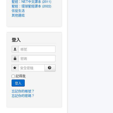
聖經：NET中文譯本 (2011)
聖經：環球聖經譯本 (2022)
信徒生活
其他連結
登入
帳號
密碼
安全密鑰
記得我
登入
忘記你的帳號？
忘記你的密碼？