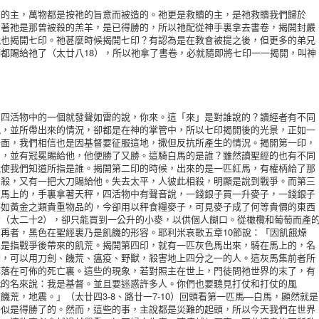
主，萬物都是按祂的旨意而被造的。祂更是救贖的主，是祂救贖我們歸於
因著祂是那曾被殺的羔羊，是已得勝的，所以祂配從神手裏拿去書卷，揭開封嚴
就也揭開七印。祂甚麼時候揭開七印？有認為是在教會被提之後，但更多的弟兄
都賜給祂了（太廿八18），所以祂拿了書卷，必就隨即將七印一一揭開，叫神
活物中的一個就發聲如雷的說，你來。這「來」是對誰說的？讀經者有不同
現，並所帶出來的情況，卻都是在神的掌管中，所以七印揭開後的光景，正如一
一面，我們相信也是因基督要征服這地，撒但反抗所產生的情況。揭開第一印，
弓，並有冠冕賜給他，他便勝了又勝。這騎白馬的是誰？雖然讀聖經的也有不同
能使我們知道所指是誰。揭開第二印的時候，出來的是一匹紅馬，有權柄給了那
相殺，又有一把大刀賜給他。失去太平，人彼此相殺，明顯是說到戰爭。而第三
在馬上的，手裏拿著天秤，四活物中有聲音說，一錢銀子買一升麥子，一錢銀子
秤如黃金之類貴重物品的，今卻用以秤食糧麥子，可見麥子成了何等貴價的東西
（太二十2），卻只能買到一公升的小麥，以供個人餬口。從橄欖和葡萄而產
再者，黑色在聖經裏乃是飢饑的形容。耶利米哀歌五章10節說：「因飢餓燥
正是指戰爭後帶來的飢荒。揭開第四印，就有一匹灰色馬出來，騎在馬上的，名
們，可以用刀劍、饑荒、瘟疫、野獸，殺害地上四分之一的人。這灰馬集前者所
都落在可佈的死亡裏。這些的現象，若對照主在世上，門徒問祂世界的末了，有
我的名來說：我是基督。並且要迷惑許多人。你們也要聽見打仗和打仗的風
荒，地震。」（太廿四3-8、路廿一7-10）回頭看第一匹馬—白馬，顯然就是
看似是得勝了的。然而，這些的事，主說都是災難的起頭，所以今天我們在世界