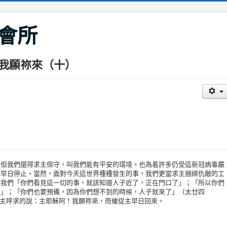
會所
我願祢來（十）
我們還得求主保守，叫我們能有平安的環境。也為着許多仍受這新冠病毒嚴
情早日停止。當然，面對今天這世界種種發生的事，我們更當求主捆綁仇敵的工
訴我們「你們看見這一切的事，就該知道人子近了，正在門口了」；「所以你們
到」；「你們也要預備，因為你們想不到的時候，人子就來了」（太廿四
翰所向主呼求的說：主耶穌阿！我願祢來，而催促主早日回來。