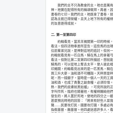
我們的主不只為教會的主，祂也是萬有的
神，祂實在配得所有的稱頌敬拜。再者，
書卷的七印。我們的主，祂既拿了書卷，
認為主既已得榮耀，且天上地下所有的權柄
的旨意逐得成就。
二. 第一至第四印
約翰看見，當羔羊揭開第一印的時候，四
看法。但四活物奉差所宣告，這些馬的出
位前輩弟兄說，是神對這地的追討。但另
約翰就看見有一匹白馬，騎在馬上的拿著
看法。但對比第二至第四印所描述，想就
騎馬的，可以從地上奪去太平，使人彼此
印揭開，約翰看見出來的是一匹黑馬，騎
買三升大麥，油和酒不可糟蹋。天秤原是
呢，而一錢銀子，當時是一個人一天的工資
油和酒，也成了貴重之副食糧，必須珍惜。
熱，我們的皮膚就黑如爐」，可見所說的
字叫作死，陰府也隨著他，有權柄賜給他
發生的，將人置於死地，使地的四分之一
甚麼預兆時祂的回答：「將來有好些人冒
聲……民要攻打民，國要攻打國，多處必有饑
指假基督、敵基督。他四處迷惑許多人，