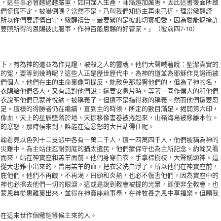
之，這些事必會越過越嚴重，如同婦人生產，陣痛越加厲害。因此這書後面所啟
我們慌慌不定，被嚇倒嗎？當然不是，乃叫我們知道主再來已近，理當儆醒謹
，所以你們要謹慎自守，儆醒禱告。最要緊的是彼此切實相愛，因為愛能遮掩許
要照所得的恩賜彼此服事，作神百般恩賜的好管家。」（彼前四7-10）
，有為神的道並為作見證，被殺之人的靈魂。他們大聲喊著說：聖潔真實的
血的冤，要等到幾時呢？這些人正是歷世歷代中，為神的道並為耶穌作見證而被
他們個人，他們在主的生命裏像司提反，能赦免那殺害他們的，但為了神的名，
白衣賜給他們各人，又有話對他們說：還要安息片時，等著一同作僕人的和他們
白衣說明他們已蒙神悅納，被稱義了，但這不是指得救的稱義。然而他們還要忍
滿足。這樣的得勝者仍在繼續，直到主的時候，所定的數目滿足。揭開第六印，
紅像血，天上的星辰墜落於地，天挪移像書卷被捲起來，山嶺海島被移離本位。
羊的忿怒，那時候來到，誰能在這忿怒的大日站得住呢。
看見以色列十二支派中各有一萬二千人，這十四萬四千人，他們被稱為神的
大災難中，為主站住忍耐到底的猶太遺民，他們蒙保守也為主所記念。約翰又看
方而來，站在神寶座和羔羊面前。他們身穿白衣，手拿棕樹枝，大聲稱頌神。這
是從大患難中出來的，曾用羔羊的血，把衣裳洗白淨了。所以他們在神寶座前，
覆庇他們。他們不再饑，不再渴，日頭和炎熱，也必不傷害他們，因為寶座中的
，神也必擦去他們一切的眼淚。這或是說到教會被提的光景，即便非全教會，也
卻蒙恩典從患難裏出來，並得在神寶座前事奉，在神牧養之恩中享福樂。但願我
在這末世作個儆醒等候主來的人。