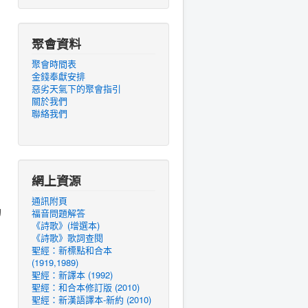
聚會資料
聚會時間表
金錢奉獻安排
惡劣天氣下的聚會指引
關於我們
聯絡我們
網上資源
通訊附頁
的
福音問題解答
《詩歌》(增選本)
《詩歌》歌詞查閱
聖經：新標點和合本
(1919,1989)
聖經：新譯本 (1992)
聖經：和合本修訂版 (2010)
聖經：新漢語譯本-新約 (2010)