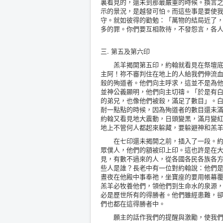
裏看見的，還未到那最嚴重的時候。換言
示的景況，是越發可怕。而這些事是要使
守。就如彼得的勸勉：「萬物的結局近了
多的罪。你們要互相款待，不發怨言，各人
三. 第五及第六印
羔羊揭開第五印，約翰就看見在祭壇底下
主阿！祢不審判住在地上的人給我們伸流
殺的殉道者。他們向主呼求，這並不是為
並神公義顯明，他們向主切禱。「於是有
的弟兄，也像他們被殺，滿足了數目」。
耐一點點的時候，因為殉道者的數目還未
約翰又看見地大震動，日頭變黑，滿月變
地上不管何人都起來躲藏，要躲避神和羔
在七印還未揭開之前，插入了一段。約翰
眾僕人，他們的額被印上印。這也許是在
見，有數不過來的人，從各國各民各族各
些人是誰？長老中有一位對約翰說：他們
晝夜在他殿中事奉祂，坐寶座的要用帳幕
羔羊必牧養他們，領他們到生命水的泉源
必是歷世所有的得勝者。他們雖經患難，
們也都在這得勝者中。
願主的話作我們的提醒與激勵，使我們