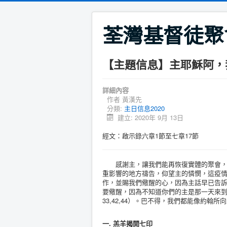
荃灣基督徒聚
【主題信息】主耶穌阿，
詳細內容
作者
黃漢先
分類:
主日信息2020
建立: 2020年 9月 13日
經文：啟示錄六章1節至七章17節
感謝主，讓我們能再恢復實體的聚會，但
重影響的地方禱告，仰望主的憐憫，這疫
作，並賜我們儆醒的心，因為主話早已告
要儆醒，因為不知道你們的主是那一天來
33,42,44）。巴不得，我們都能像約
一. 羔羊揭開七印