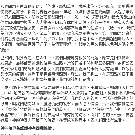
個問題。首四個問題：「他說、耶和華阿、我呼求你、你不應允、要到幾時
何使我看見罪孽，你為何看著奸惡而不理呢，毀滅和強暴在我面前，又起了爭端
，惡人圍困義人，所以公理顯然顛倒。」（哈一2-4）這是說明在猶大所發生的
你們要向列國中觀看、大大驚奇。因為在你們的時候、我行一件事、雖有人告訴
就是那殘忍暴躁之民、通行遍地、佔據那不屬自己的住處。」（哈一5-6）哈巴
，為何你不聽又不應允，第二個問題是不應允我要到幾時呢？第三個問題是為何
為何看著奸惡而是不理呢？到了第五節，神說我不是不理，我要興起迦勒底人，
很多問題，你懲罰百姓已好了，為何要興起一些殘暴的民來踐踏以色列人呢？因
問題。
谷問了很多問題。在人生中，我們同樣地有很多的問題，應首先回到神那
朋友周旋，最終都是神讓約伯尋得出路。當哈巴谷求問神那麼多問題，為何公義
生的事情和我們的認知剛好相反，我們認為神要處理的事情卻沒有處理，以致我
動到今天的疫情，神豈不是容讓事情臨到，發生在我們身上。在這艱難的日子裏
漸冷淡。弟兄姊妹，面對這些艱難，我們應該如何是處？
並不虛謊。雖然遲延、還要等候。因為必然臨到、不再遲延。迦勒底人自高
二3-4）哈巴谷問神為何要興起那些外邦人來懲罰自己的百姓，神應許祂的時候
我們是因信得生命，同時也是因信得生活，我們進入神的國，生活必然艱難；無
的恩典，叫我們避開試探、勝過仇敵的攻擊，義人必因信得生活。我們信神是信
、『亞伯拉罕信神、這就算為他的義。』」（羅四3）亞伯拉罕信「神」，不
，希望神幫忙，但好像得不到神處理。神有祂的時候，面對社會的不公義，神會
的道路，神的時間非同我們的時間，在等候的過程中，義人必因信得生活。
。神叫哈巴谷認識神有四種性情：