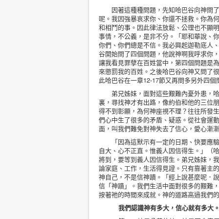
因著這種種問題，先知哈巴谷向神問了八
呢。我因強暴哀求你、你還不拯救。你為
和相鬥的事。因此律法放鬆、公理也不顯明
事情，不公義，是非不分。「耶和華說、
你們、你們總是不信。我必興起迦勒底人、
谷開始問了四個問題，他說神啊我呼求你
讓我看見罪孽在百姓當中，第四個問題是
來懲罰我的百姓。之後哈巴谷向神又問了
此哈巴谷在一章12-17節又再問多另外四個
弟兄姊妹，面對這些艱難內憂外患，哈巴
裏，尋找神才有出路，像約伯和他的三位
得不到彰顯，為何神座視不理？往往所發
們心中生了很多的矛盾、疑惑。從社會運
面，叫我們難免對神失去了信心，愛心漸
「因為這默示有一定的日期、快要應驗、
自大、心不正直。惟義人因信得生。」（哈
將到，要等到義人因信得生。弟兄姊妹，
論家庭、工作，生活得見證。只有靠著主
神自己，不是信神蹟。「經上說甚麼呢．說
信「神蹟」。我們生活中面對很多的艱難
按著祂的時間來成就。神的道路高過我們
我們認識神有多大，信心就有多大