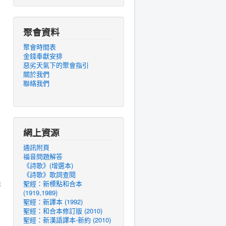
聚會資料
聚會時間表
金錢奉獻安排
惡劣天氣下的聚會指引
關於我們
聯絡我們
網上資源
通訊附頁
福音問題解答
《詩歌》(增選本)
《詩歌》歌詞查閱
是
聖經：新標點和合本
(1919,1989)
聖經：新譯本 (1992)
聖經：和合本修訂版 (2010)
聖經：新漢語譯本-新約 (2010)