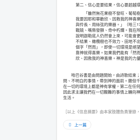
第二、信心是要結果，信心要超越
「雖然無花果樹不發旺、葡萄樹不
我要因耶和華歡欣、因救我的神喜
與伶長、用絲弦的樂器。」（哈三1
戰兢、嘴唇發顫、骨中朽爛。我在所
說明迦勒底人仍然會上來，可能會更
不結果、橄欖樹也不效力、田地不出
個字「然而」，即使一切環境是絕
靠神就得喜樂。如果我們能有「然
欣、因救我的神喜樂。神是我的力
哈巴谷書是由問題開始，由詩歌結束；哈
問、不明白的事情，帶到神的面前。撒但
在一切的環境上都是神有掌權，第二在任
因此求主讓我們在一切艱難的事情上轉向
生活。
［以上《信息摘要》由本家肢體負責筆錄
上一篇