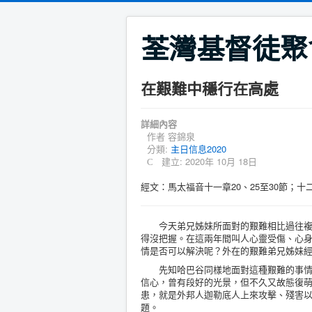
荃灣基督徒聚
在艱難中穩行在高處
詳細內容
作者
容錦泉
分類:
主日信息2020
建立: 2020年 10月 18日
經文：馬太福音十一章20、25至30節；十
今天弟兄姊妹所面對的艱難相比過往複雜
得沒把握。在這兩年間叫人心靈受傷、心
情是否可以解決呢？外在的艱難弟兄姊妹
先知哈巴谷同樣地面對這種艱難的事情，
信心，曾有段好的光景，但不久又故態復
患，就是外邦人迦勒底人上來攻擊、殘害
題。