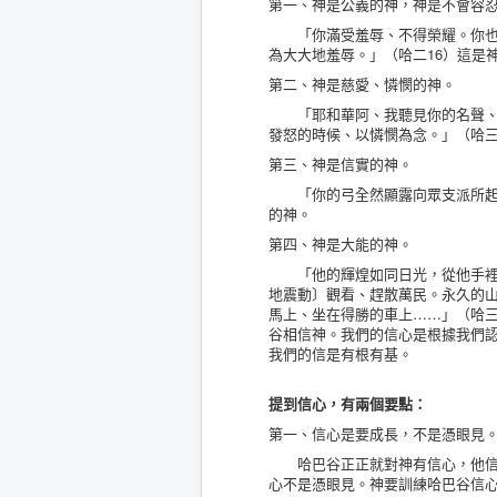
第一、神是公義的神，神是不會容
「你滿受羞辱、不得榮耀。你也喝
為大大地羞辱。」（哈二16）這是
第二、神是慈愛、憐憫的神。
「耶和華阿、我聽見你的名聲、就
發怒的時候、以憐憫為念。」（哈三
第三、神是信實的神。
「你的弓全然顯露向眾支派所起的
的神。
第四、神是大能的神。
「他的輝煌如同日光，從他手裡射
地震動〕觀看、趕散萬民。永久的
馬上、坐在得勝的車上……」（哈三
谷相信神。我們的信心是根據我們
我們的信是有根有基。
提到信心，有兩個要點：
第一、信心是要成長，不是憑眼見
哈巴谷正正就對神有信心，他信神
心不是憑眼見。神要訓練哈巴谷信