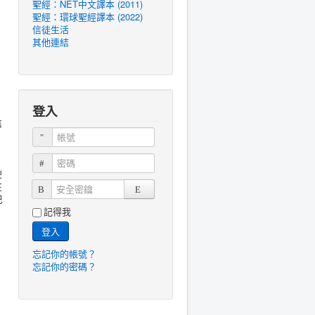
聖經：NET中文譯本 (2011)
聖經：環球聖經譯本 (2022)
信徒生活
其他連結
登入
信
帳號
密碼
使
在
安全密鑰
巴
記得我
登入
忘記你的帳號？
忘記你的密碼？