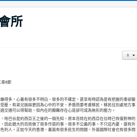
會所
二章8節
得多，心裏有很多不明白、很多的不確定，甚至有時認為是有把握的事卻變
身受壓，有弟兄姊妹更因為心中的不安、矛盾而要考慮移民，移民往別處地方事
經過交通可以得幫助，但內在的艱難存在心底卻可成為無形的壓力。
哈巴谷是約西亞王之後的一個先知，原本百姓在約西亞在位時已恢復對神的
萌，因此猶大的百姓做了很多作惡的事、很多不公義的事。不只這內憂，還有外
以色列人。正如今天的香港，裏面有很多民生的問題，外面國際社會也有很多問