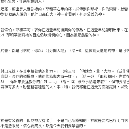
忍橫行無忌、作惡多端的人。
罷、顯出是未受割禮的。耶和華右手的杯、必傳到你那裡、你的榮耀、就變
神對迦勒底人說的，他們自高自大，神一定看到，神是公義的神。
懼怕。耶和華阿、求你在這些年間復興你的作為、在這些年間顯明出來、在
2）耶和華懲罰祂的百姓仍以憐憫的心，因為祂是慈愛的神。
誓、都是可信的。你以江河分開大地」（哈三9）這位創天造地的神，是可
出光線，在其中藏著他的能力。」（哈三4）「他站立、量了大地。〔或作
山崩裂、長存的嶺塌陷，他的作為與古時一樣。」（哈三6）「耶和華阿、你乘
8）「你出來要拯救你的百姓……」（哈三13）雖然事情還未發生，但神要哈
認識神有多大。盼望藉著種種的人、事、物，我們都能在這幾方面認識神，以致
。
是有公義的，但見神沒有出手，不是自己所認知的。神就是要哈巴谷明白信
心不是憑眼見，信心要成長，都是今天我們要學習的。