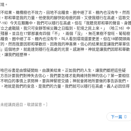
環境。
結果、橄欖樹也不效力、田地不出糧食、圈中絕了羊、棚內也沒有牛。然而
樂。耶和華是我的力量，他使我的腳快如母鹿的蹄、又使我穩行在高處。這歌交
7-19）今天在艱難中，我們可以穩行在高處。但在「我聽見耶和華的聲音、身
立之處戰兢，我只可安靜等候災難之日臨到、犯境之民上來。」（哈三16）中
殘暴。並且在17節那裏有四個「不」，兩個「沒」，無花果樹不發旺、葡萄樹
糧食、圈中絕了羊、棚內也沒有牛，叫人看到環境還要更差。但在18節開頭兩
望的，然而我要因耶和華歡欣、因救我的神喜樂。信心的結果就是讓我們單單信
而」這個地步，就能達到穩行在高處的光景。感謝神，神就是讓我們因耶和華歡
量，讓我們經歷神。
巴谷書是由懷疑開始，由讚美結束。正如我們的人生，讓我們都把這些疑
千方百計要我們對神失去信心，我們要怎樣才能夠維持對神的信心？第一要相信
何不明白的事情上求問神，要與神緊密交通；神就會將祂所要做的事告訴我們。
神，祂就是我們的安息、是我們的力量，我們就可以穩行在高處，義人必因信得
，未經講員過目，敬請留意。］
下一篇