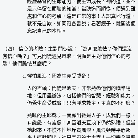
經歷基督的生命能力，使生命成長。神的道，並不
是只停留在頭腦的知識！當聽道而順從，便遇到難
處和信心的考驗，這是正常的事！人認真地行道，
就不是自欺，如同雅各書說；看著鏡子，離開後便
忘記自己的本相。
（四） 信心的考驗：主對門徒說：「為甚麼膽怯？你們還沒
有信心嗎？」可見門徒遇見風浪，明顯是主對他們信心的考
驗！他們膽怯甚麼呢？
懼怕風浪：因為生命受威脅！
人的盡頭：門徒是漁夫，非常熟悉他們的職業場
地。但用盡辦法，包括他們的智慧、經驗和能力，
仍覺生命受威脅！只有呼求救主，主真的不理麼？
熟睡的主耶穌；一面顯出祂是人子，與我們一樣，
有饑餓、有疲憊！甚至滔天巨浪下仍然熟睡！但當
祂起來，不慌不忙地斥責風浪，風浪頓時平靜起
來！這就顯出，祂是宇宙的大主宰！一切完全掌握