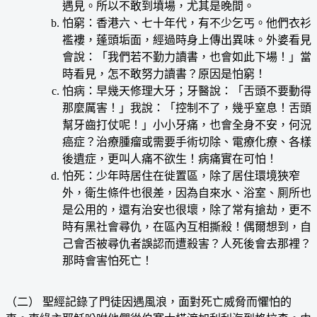
遇見。所以不敢到墳場，尤其是晚間。
怕窮：香港六、七十年代，有不少乞丐。他們衣衫
襤褸，蓬頭垢面，經過時身上傳出異味。外婆看見
會說：「我們若不勤力讀書，也會如此下場！」當
時看見，怎不敢努力讀書？原因是怕窮！
怕病：早幾天修理大牙；牙醫說：「舌頭不要動得
那麼厲害！」我說：「控制不了，幾乎窒息！舌頭
幫牙齒打仗呢！」小小牙痛，也會全身不安，何況
癌症？治療腫瘤或需要手術切除、電療化療、各樣
後遺症，更叫人痛不欲生！病痛實在可怕！
怕死：少年時居住在徙置區，除了居住環境狹窄
外，衛生條件也很差，因為自來水、浴室、厠所也
是公用的，還有治安也很壞，除了常有搶劫，更不
時有黑社會尋仇，在區內互相撕殺！偶爾想到，自
己會否被尋仇者誤認而遭殺害？人死後會去那裡？
那時會害怕死亡！
（二） 聖經記錄了門徒因遇風浪，面對死亡威脅而懼怕的