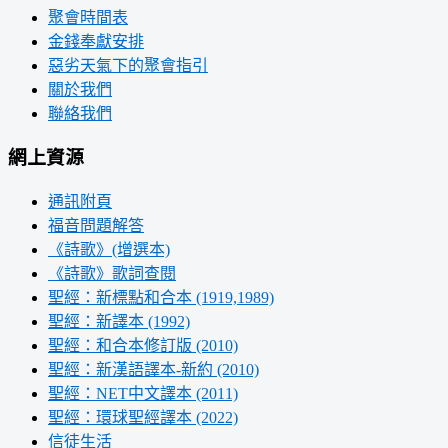
聚會時間表
金錢奉獻安排
惡劣天氣下的聚會指引
關於我們
聯絡我們
網上資源
通訊附頁
福音問題解答
《詩歌》(增選本)
《詩歌》歌詞查閱
聖經：新標點和合本 (1919,1989)
聖經：新譯本 (1992)
聖經：和合本修訂版 (2010)
聖經：新漢語譯本-新約 (2010)
聖經：NET中文譯本 (2011)
聖經：環球聖經譯本 (2022)
信徒生活