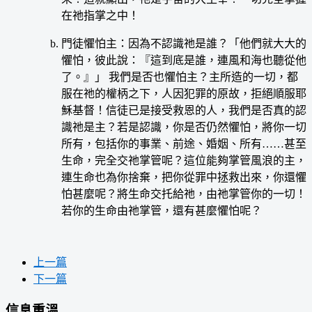
在祂指掌之中！
門徒懼怕主：因為不認識祂是誰？「他們就大大的
懼怕，彼此說：『這到底是誰，連風和海也聽從他
了。』」 我們是否也懼怕主？主所造的一切，都
服在祂的權柄之下，人因犯罪的原故，拒絕順服耶
穌基督！信徒已是接受救恩的人，我們是否真的認
識祂是主？若是認識，你是否仍然懼怕，將你一切
所有，包括你的事業、前途、婚姻、所有……甚至
生命，完全交祂掌管呢？這位能夠掌管風浪的主，
連生命也為你捨棄，把你從罪中拯救出來，你還懼
怕甚麼呢？將生命交托給祂，由祂掌管你的一切！
若你的生命由祂掌管，還有甚麼懼怕呢？
上一篇
下一篇
信息重溫