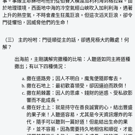
事。事緣主耶穌吩咐他們從伯賽大橫渡加利利海到格拉森。由
於地理環境，西面地中海的冷空氣經山峽吹入加利利海，遇著
上升的熱空氣，不時會產生狂風巨浪。但這次滔天巨浪，卻令
門徒懼怕，因威脅他們的生命！
（三） 主的吩咐：門徒順從主的話，卻遇見極大的難處！何
解？
出海前，主剛講解完撒種的比喻：人聽道如同主將道種
撒出；有以下四種情況：
撒在道路旁；因人不明白，魔鬼便隨即奪去。
撒在石地上：最初歡喜領受，卻因逼迫而跌倒！
撒在荊棘叢：因人的思慮、錢財的迷惑、受私欲影
響而不能成長。
撒在好土上：就是持守在善良誠實的心，結出豐盛
的果子來！人聽道容易，尤其是今天資訊爆炸的年
代，隨手可以聽到一篇好道！但能結出生命的果
子，並不容易，因為需要持久地相信和順從，才能