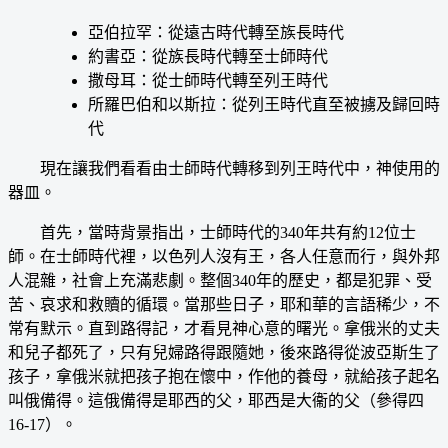
亞伯拉罕：從遠古時代轉至族長時代
約書亞：從族長時代轉至士師時代
撒母耳：從士師時代轉至列王時代
所羅巴伯和以斯拉：從列王時代直至被擄及歸回時
代
現在讓我們看看由士師時代轉移到列王時代中，神使用的
器皿。
首先，當時背景指出，士師時代的340年共有約12位士
師。在士師時代裡，以色列人沒有王，各人任意而行，與外邦
人混雜，社會上充滿悲劇。整個340年的歷史，都是犯罪、受
苦、哀求和救贖的循環。當那些日子，耶和華的言語稀少，不
常有默示。直到路得記，才看見神心意的曙光。拿俄米的丈夫
和兒子都死了，只有兒婦路得跟隨她，後來路得從波亞斯生了
孩子，拿俄米就把孩子抱在懷中，作他的養母，就給孩子起名
叫俄備得。這俄備得是耶西的父，耶西是大衞的父（參得四
16-17）。