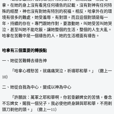
拿。在她的身上沒有看見任何禱告的記載，沒有對神有任何特
殊的經歷，神也沒有對她有特別的祝福。相反，哈拿外在的環
境有很多的難處，她受羞辱，有對頭。而且這個對頭是每一
年，持續的存在。專門跟她作對，要激動她，叫她受苦叫她哭
泣，甚至叫她不能吃飯，讓她整個的生活，整個的人生大亂。
哈拿在苦難中是一個禱告的人，她的生活裡面有禱告。
哈拿有三個重要的轉捩點
一、她從苦難轉去禱告神
「哈拿心裡愁苦，就痛痛哭泣，祈禱耶和華。」（撒上一
10）
二、她從自我為中心，變成以神為中心
「許願說：萬軍之耶和華啊，你若垂顧婢女的苦情，眷念
不忘婢女，賜我一個兒子，我必使他終身歸與耶和華，不用剃
頭刀剃他的頭。」（撒上一11）