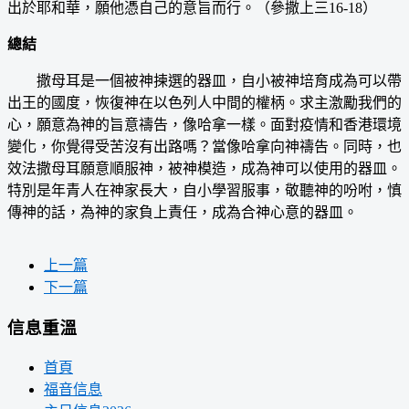
出於耶和華，願他憑自己的意旨而行。（參撒上三16-18）
總結
撒母耳是一個被神揀選的器皿，自小被神培育成為可以帶
出王的國度，恢復神在以色列人中間的權柄。求主激勵我們的
心，願意為神的旨意禱告，像哈拿一樣。面對疫情和香港環境
變化，你覺得受苦沒有出路嗎？當像哈拿向神禱告。同時，也
效法撒母耳願意順服神，被神模造，成為神可以使用的器皿。
特別是年青人在神家長大，自小學習服事，敬聽神的吩咐，慎
傳神的話，為神的家負上責任，成為合神心意的器皿。
上一篇
下一篇
信息重溫
首頁
福音信息