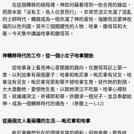
在這個轉移的過程裡，神如何藉着得到一些合用的器皿，
把原本是「沒有王，各人任意而行」，非常荒涼又充滿了混亂
的士師時代，轉變成為一個充滿了神的喜悅、強勝而且蒙神祝
福的以色列國。其中三個關鍵性的人物：哈拿、撒母耳和大
衞。今天集中講論哈拿和撒母耳。
神轉移時代的工作，從一個小女子哈拿開始
從哈拿身上看見神心意開展的路向。在撒母耳記上第一
章，以利加拿有兩個妻子：哈拿和毗尼拿。毗尼拿有兒女，哈
拿沒有兒女。毗尼拿見耶和華不使哈拿生育，就作她的對頭，
大大激動她，要使她生氣，以致她哭泣不吃飯。哈拿心裡愁
苦，就痛痛哭泣，祈禱耶和華，許願求一個兒子，並且奉獻給
神，成為一個轉移時代的禱告。（參撒上一1-12）
從兩個女人看兩種的生活──毗尼拿和哈拿
毗尼拿雖然外在的環境非常的順利，但她高傲，欺負哈