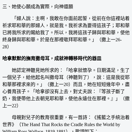
三、她使心願成為實際，向神還願
「婦人說：主啊，我敢在你面前起誓，從前在你這裡站着
祈求耶和華的那婦人，就是我。我祈求為要得這孩子；耶和華
已將我所求的賜給我了。所以，我將這孩子歸與耶和華，使他
終身歸與耶和華。於是在那裡敬拜耶和華。」（撒上一26-
28）
哈拿默默的撫育撒母耳，成就神轉移時代的器皿
她認定神聽見她所求的：「哈拿就懷孕。日期滿足，生了
一個兒子，給他起名叫撒母耳（神聽到了），說：這是我從耶
和華那裡求來的。」（撒上一20）而且，她在短短幾年中，盡
心養育孩子。「哈拿卻沒有上去，對丈夫說：『等孩子斷了
奶，我便帶他上去朝見耶和華，使他永遠住在那裡。』」（撒
上一22）
母親對兒子的教育很重要，有一首詩：《搖籃之手統治着
世界》（The Hand That Rocks the Cradle Rules the World by
William Ross Wallace, 1819-1881），歌詞如下：