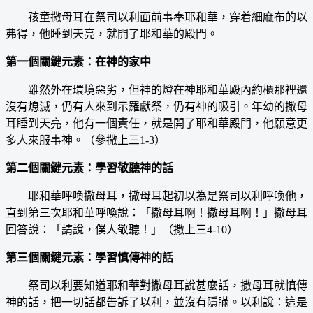
孩童撒母耳在祭司以利面前事奉耶和華，穿着細麻布的以
弗得，他睡到天亮，就開了耶和華的殿門。
第一個關鍵元素：在神的家中
雖然外在環境惡劣，但神的燈在神耶和華殿內約櫃那裡還
沒有熄滅，仍有人來到示羅獻祭，仍有神的吸引。年幼的撒母
耳睡到天亮，他有一個責任，就是開了耶和華殿門，他願意更
多人來服事神。（參撒上三1-3）
第二個關鍵元素：學習敬聽神的話
耶和華呼喚撒母耳，撒母耳起初以為是祭司以利呼喚他，
直到第三次耶和華呼喚說：「撒母耳啊！撒母耳啊！」撒母耳
回答說：「請說，僕人敬聽！」（撒上三4-10）
第三個關鍵元素：學習慎傳神的話
祭司以利要知道耶和華對撒母耳說甚麼話，撒母耳就慎傳
神的話，把一切話都告訴了以利，並沒有隱瞞。以利說：這是