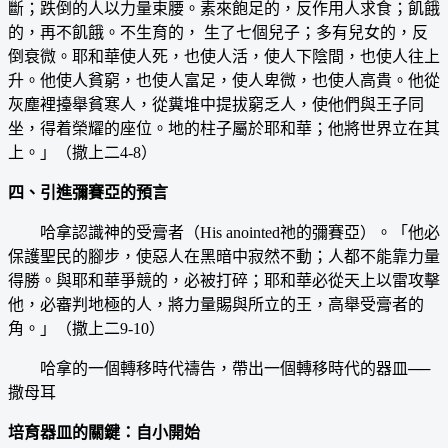
斷；跌倒的人以力量束腰。素來飽足的，反作用人求食；飢餓
的，再不飢餓。不生育的， 生了七個兒子；多有兒女的，反
倒衰微。耶和華使人死，也使人活，使人下陰間，也使人往上
升。他使人貧窮，也使人富足，使人卑微，也使人高貴。他從
灰塵裡擡舉貧寒人，從糞堆中提拔窮乏人，使他們與王子同
坐，得着榮耀的座位。地的柱子屬於耶和華；他將世界立在其
上。」（撒上二4-8）
四、引進彌賽亞的預言
哈拿認識神的受膏者（His anointed祂的彌賽亞）。「他必
保護聖民的腳步，使惡人在黑暗中寂然不動；人都不能靠力量
得勝。與耶和華爭競的，必被打碎；耶和華必從天上以雷攻擊
他，必審判地極的人，將力量賜與所立的王，高舉受膏者的
角。」（撒上二9-10）
哈拿的一個轉移時代禱告，帶出一個轉移時代的器皿──
撒母耳
培育器皿的關鍵：自小開始