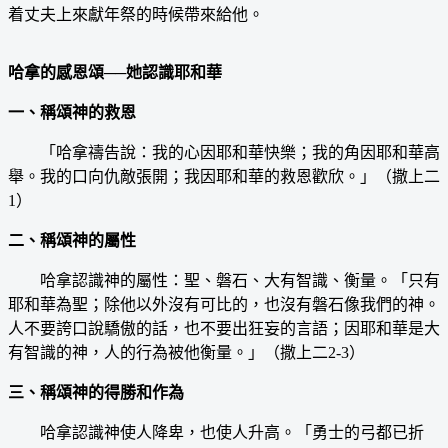
着丈夫上來獻年祭的時候帶來給他。
哈拿的感恩頌──她認識耶和華
一、稱頌神的救恩
「哈拿禱告說：我的心因耶和華快樂；我的角因耶和華高
舉。我的口向仇敵張開；我因耶和華的救恩歡欣。」（撒上二
1）
二、稱頌神的屬性
哈拿認識神的屬性：聖、磐石、大有智識、衡量。「只有
耶和華為聖；除他以外沒有可比的，也沒有磐石像我們的神。
人不要誇口說驕傲的話，也不要出狂妄的言語；因耶和華是大
有智識的神，人的行為被他衡量。」（撒上二2-3）
三、稱頌神的得勝和作為
哈拿認識神使人降卑，也使人升高。「勇士的弓都已折