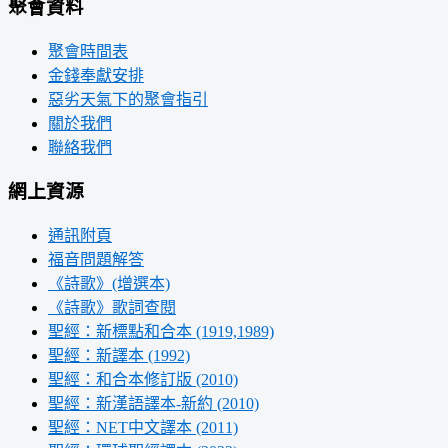
聚會資料
聚會時間表
金錢奉獻安排
惡劣天氣下的聚會指引
關於我們
聯絡我們
網上資源
通訊附頁
福音問題解答
《詩歌》(增選本)
《詩歌》歌詞查閱
聖經：新標點和合本 (1919,1989)
聖經：新譯本 (1992)
聖經：和合本修訂版 (2010)
聖經：新漢語譯本-新約 (2010)
聖經：NET中文譯本 (2011)