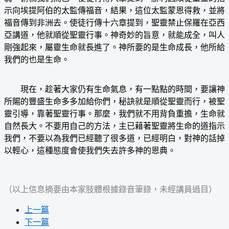
示向埃提阿伯的太監傳福音，結果，這位太監蒙恩得救，並將
福音傳到非洲去。使徒行傳十六章提到，聖靈禁止保羅在亞西
亞講道，他就順從聖靈行事。神奇妙的旨意，就能成全，叫人
剛強起來，屬靈生命就長進了。神所要的是生命成長，他所給
我們的也是生命。
現在，趁著大家仍有生命氣息，有一點點的時間，要讓神
所賜的豐盛生命多多加給你們，秘訣就是順從聖靈而行，被聖
靈引導，靠著聖靈行事。那麼，我們就不用背負重擔，生命就
自然長大。不要用自己的方法，主已藉著聖靈將生命的道指示
我們，不要以為我們已經聽了很多道，已經明白，對神的話掉
以輕心，這種態度會使我們失去許多神的恩典。
（以上信息摘要由本家肢體根據錄音筆錄，未經講員過目）
上一篇
下一篇