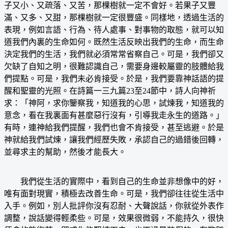
子又小、又疏落、又苦，那棵樹就一定不會好。若果子又豐
滿、又多、又甜，那棵樹就一定很豐盛。同樣地，透過生活的
表現，例如言語、行為、待人處事、對事物的取態，就可以知
道我們內裏的生命如何。既然生活反映出我們的生命，而生命
決定我們的生活，我們就必須常常省察自己。可是，我們卻又
欠缺了自知之明，很難認識自己，需要身邊較屬靈的肢體給我
們提點。可是，我們未必肯接受。於是，我們要靠神話語的提
醒和聖靈的光照。在詩篇一三九篇23至24節中，詩人向神祈
求：「神阿，求你鑒察我，知道我的心思，試煉我，知道我的
意念，看在我裏面有甚麼惡行沒有，引導我走永生的道路。」
有時，連神給我們提醒，我們也會不肯接受，甚至逃避。於是
神就給我們試煉，讓我們經歷失敗，承認自己的過錯後回轉，
並尋求主的幫助，然後才能長大。
我們從生活的實際中，看到自己的生命並非想像中的好，
唯有面對現實，積極去改善生命。可是，我們卻往往從生活中
入手。例如，別人批評你沒有忍耐、大聲說話，你就從外表作
調整，說話變得輕柔些。可是，效果很微弱，不能持久，很快