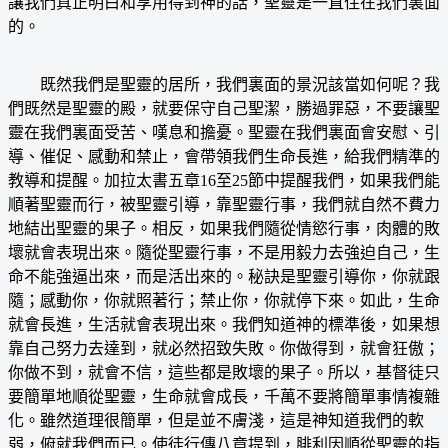
讓我們真正明白和享用得到神的話，聖靈是一直住在我們裏面
的。
既然我們是聖靈的居所，我們裏面的景況該當如何呢？我
們既然是聖靈的殿，就要保守自己聖潔，勝過罪惡，不要讓聖
靈在我們裏面受苦、嘆息和擔憂。聖靈在我們裏面會安慰、引
導、催促、感動和禁止，會帶領我們生命長進，給我們精準的
教導和提醒。加拉太書五章16至25節中提醒我們，如果我們能
順著聖靈而行，被聖靈引導，靠聖靈行事，我們就自然不費力
地結出聖靈的果子。相反，如果我們隨從情慾行事，肉體的敗
壞就會表現出來。隨從聖靈行事，不是用毅力去強迫自己，生
命不能強逼出來，而是活出來的。秘訣是聖靈引導你，你就跟
隨；感動你，你就照著行；禁止你，你就停下來。如此，生命
就會長進，生活就會表現出來。我們知道神的標準後，如果想
靠自己努力去達到，就必然招致失敗。你做得到，就會狂傲；
你做不到，就會不信，這些都是敗壞的果子。所以，基督徒只
要簡單地順從聖靈，生命就會成長，千萬不要將簡單事情複雜
化。雖然道理很簡單，但是並不膚淺，這是神知道我們的軟
弱，俯就我們而已。使徒行傳八章提到，腓利因順從聖靈的指