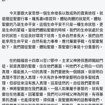
今天要跟大家思想一個生命增長以致成熟的寶貴途徑，就
是隨從聖靈行事。羅馬書8章提到，體貼肉體的就是死，體貼
聖靈的乃是生命平安。這個生命平安不只是一種生命狀態，更
是生命的蒙福。當我們體貼聖靈的時候，我們的生命就處於良
好的狀態。在這良好環境下培育，生命自然會長大，我們自然
能享用生命平安，自然有能力事奉，應付屬靈爭戰。在聖靈幫
助下，我們隨從聖靈、體貼聖靈、靠聖靈行事是十分重要的。
在約翰福音十四章16至17節中，主求父神將保惠師賜給門
徒，就是真理的聖靈，住在他們裏面，叫他們不止明白一切的
真理，還能進入一切的真理。我們要避免一個錯誤，就是明白
真理不等於進入真理。今天有許多神學家都明白很多聖經真
理，但卻從來沒有進入真理，這是徒然的。自從我們蒙恩得
救，神將聖靈放在我們裏面。一個人如果屬乎基督的，就有聖
靈住在他裏面。因著聖靈，我們可以呼喊父神為阿爸，有得基
業的憑據，也能得安慰、得保護。是聖靈將神的話教導我們，