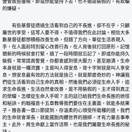
便會故態復萌，即或你能堅持下去，也不過是裝假的，有欺騙
的嫌疑。
有些基督徒透過生活看到自己的不長進，卻不在乎，只顧
屬世的享受，這等人要不得，不值得我們在此討論。相信大多
數基督徒都想積極改善生命，但錯了方向，單從生活表現入
手，在人面前特別留心改善行為，在人背後就打回原形。記憶
猶新的時候就會打緊，過了一段時間就忘記了。即或你能持久
裝假，常常提高警覺，你都會感到很大壓力，甚至崩潰。生命
本身就是一種流露，主是叫人得安息，背十字架就是叫人享安
息。想安息最有效的方法就是捨己，就是那麼奇妙的。神讓我
們從生活看到自己生命的真相，然後我們必須從生命入手，追
求生命長進，生活自然會改善，是不用裝假的，主才得到真正
的榮耀。怎樣從生命入手呢？主的話已給我們生命長進的途徑
和秘訣。約翰福音十五章教導我們要住在主裏面，就能多結果
子。雅各書一章21節提到，存溫柔的心領受所栽種的道。我們
的生命就會漸長，就能擺脫肉體世界的捆綁，才有力量去事奉
主。此外，將生命獻上當作活祭，也是我們屬靈生命長進的秘
訣。