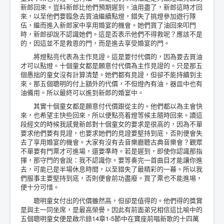
新郎回來。豈料新郎比他們預期遲到，油用盡了，新郎這時才回
來，以至他們要臨急去買油繼續點燈，錯失了挑燈參加遊行隊
伍，繼而進入新郎家中享用婚宴的機會。她們買了油回來叩門
時，新郎卻說不認識她們。這是否表示他們不得救呢？應該不是
的，因這並不是救恩的門，而是進去享受婚宴的門。
將燈點亮代表為主作見證。這是要付代價的，因為要去買油
才可以點燈。十個童女都是願意付代價為主作見證的。只是那五
個愚拙的童女沒有計算清楚。她們都有見證，但卻不能持續到主
來。那五個聰明的付上額外的代價，不但燈內有油，器皿中也有
油備用。所以最終可以進到新郎的婚宴中。
其實十個童女都是願意付代價跟從主的。他們都以為主會快
來，也希望主快些回來，所以便點亮着燈等候主隨時回來。讀這
段經文的時候我感覺新郎對十個童女的要求是很高的，因為不單
要求他們要有見證，也要求她們的見證要堅持到底，否則便會失
去了享用婚宴的機會。大家有沒有去音樂廳聽古典音樂會？觀眾
不單要有門票才可進場，還要準時。若是遲到，即使你認識那指
揮，那守門的會說：我不認識你。要等奏完一首曲目才能讓你進
去，可能已是半場休息時間，以至錯失了最精彩的一幕。所以我
們服事主要堅持到底，否則便會前功盡廢。買了票也不能進埸，
便十分可惜。
聰明童女付出的代價雖然高，但卻是值得的。他們得的獎賞
是與主一同坐席，是最高榮譽。因此有前面弟兄相信這比喻中的
五個聰明童女便是啟示錄14章1-5節中在寶座前唱新歌的十四萬