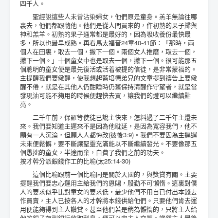
四千人。
聖經說這些人未曾沾染婦女，他們原是童身。羔羊無論往哪
裏去，他們都跟隨他。他們是從人間買來的，作初熟的果子歸與
神和羔羊。初熟的果子通常都是最好的，因為吸收養份最快最
多，所以也最早成熟。再看馬太福音24章40-41節：「那時，兩
個人在田裏，取去一個，撇下一個。兩個女人推磨，取去一個，
撇下一個。」十個童女中也是取去一個，撇下一個。很可能那五
個聰明的童女便是最先復活或活着被提的信徒，是非常蒙福的。
主提醒我們要儆醒，使我想起藍培德弟兄的文章提到禱告上要儆
醒不倦，就是在其他人仍酣睡時仍舊保持清醒作守望者，就是當
發現油可能不夠用的時候便趕快去買，讓我們的燈可以繼續點
亮。
二千年前，保羅等使徒已說主快來，怎料過了二千年主還未
來。我們要知道主遲來不是因為他耽延，是因為寬容我們，他不
願有一人沉淪，但願人人都悔改(彼後3:9)。我們不要因為主遲遲
未來便鬆懈，要不斷讓聖靈充滿能以不斷繼續發光。不要像那五
個愚拙的童女，半途而棄，白費了我們之前的功夫。
按才幹分派銀錢作工的比喻(太25:14-30)
這個比喻跟前一個比喻同是關於天國的，與獎賞有關。主要
提醒我們要忠心運用主給我們的恩賜，殷勤不可懶惰。這裏對僕
人的要求似乎比對童女的要求低，最少他們不用自已付出本錢去
作買賣，主人已按各人的才幹將本錢供給他們。只要他們肯去運
用便能夠得到主人讚賞。甚至他們若是稍為懶惰的，只將主人給
他的銀子存到銀行收取利息，便可以向主人交賬。當然主人最後