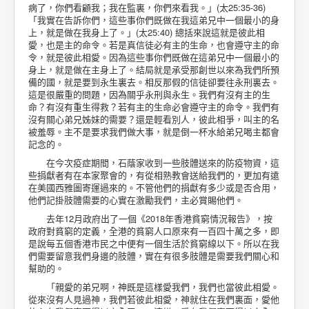
病了，你們看顧我；我在監裏，你們來看我。」(太25:35-36)
「我實在告訴你們，這些事你們既做在我這弟兄中一個最小的身
上，就是做在我身上了。」(太25:40) 總括來說這就是彼此相
愛，也是主的命令。若是真信徒必有主的生命，也會遵守主的命
令，就是彼此相愛。因為這些事你們既做在這弟兄中一個最小的
身上，就是做在主身上了。結局就是承受那創世以來為我們所預
備的國，就是要到永生裏去。相反那假的信徒卻要往永刑裏去。
這是很嚴重的問題，因為關乎永刑與永生。我們有沒有主的生
命？有沒有重生得救？若有主的生命必會遵守主的命令。我們有
沒有關心弟兄姊妹的需要？還是輕看別人，彼此相爭，叫主的名
被羞辱。主不是要求我們做大事，就是倒一杯水給弟兄喝主都會
記念的。
在今次疫症期間，石蔭家收到一些肢體送來的防疫物資，這
些捐獻者有在本家聚會的，有從相熟教會送給我們的，更加有遠
在美國西雅圖寄運過來的。不管他們的捐獻有多少或是否合用，
他們記掛肢體需要的心實在激勵我們，主必賞賜他們。
去年12月政府出了一個《2018年香港貧窮情況報告》，按
政府對貧窮的定義，全港的貧窮人口原來有一百四十萬之多，即
是說每五個香港市民之中便有一個生活於貧窮線以下。所以在我
們需要留意我們身邊的肢體，實在有很多肢體是需要我們關心和
幫助的。
「親愛的弟兄啊，神既是這樣愛我們，我們也當彼此相愛。
從來沒有人見過神，我們若彼此相愛，神就住在我們裏面，愛他