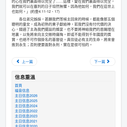
的心在我們裏面得以完全了……這樣，愛在我們裏面得以完全，
我們就可以在審判的日子坦然無懼。因為他如何，我們在這世上
也如何。」(約壹4:11-12、17)
各位弟兄姊妹，甚願我們等候主回來的時候，都能像那五個
聰明的童女，成為初熟的果子獻給神，若我們沒有付代價的決
心，錯過了主為我們擺設的婚宴，也不要將神給我們的恩賜埋在
地裏，以免將來向主交賬時痛悔。即或不能得到千年國度的獎
賞，也絕不可作個掛名的基督徒。真信徒必有主的生命，將來會
進到永生；否則便要面對永刑，實在是很可怕的。
上一篇
下一篇
信息重溫
首頁
福音信息
主日信息2026
主日信息2025
主日信息2024
主日信息2022
主日信息2023
主日信息2021
主日信息2020