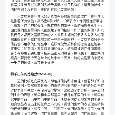
也是按多勞多得的原則去給予賞賜。並且凡有的，還要加給他，
叫他有餘；沒有的，連他所有的也要奪過來。
不要以為這些僕人只是代表有參與服事的肢體們，這些僕人
是指着所有信徒。羅馬書6章22節：「但現今，你們既從罪裏得
了釋放，作了神的奴僕，就有成聖的果子，那結局就是永生。」
因此我們蒙恩得救的人都脫離了罪的捆綁，作了主的奴僕，所以
我們每人都應該是服事神的人，並且主都給我們各人有各人的恩
賜來服事神。我們都需要結一些果子歸給神。不要以為我只是平
信徒便不用參與任何服事，這樣你便等於將你的恩賜埋在地裏，
將來受主的責備，為又惡又懶的僕人。結局是被丟在外面黑暗
裏；在那裏哀哭切齒。按前面弟兄的領受。這代表千年國度時的
獎賞。若我們今天在世上的數十年，因貪一時的安逸而換來將來
一千年的懊悔，實在是不值得。
綿羊山羊的比喻(太25:31-46)
這個比喻是向萬民的，即包括信徒和非信徒。就着綿羊和山
羊的分別，有解釋為教會中的真信徒和假信徒。他們的分別不在
於他們作些甚麼，有沒有恆常聚會，讀經讀了多少遍。而在於他
們生命的表現。綿羊和山羊都是羊，但卻有不同的生命，綿羊有
綿羊的生命，山羊有山羊的生命，所以假信徒表現出來的生命，
跟真信徒表現出來的生命是不同的。從他們生命的表現便能夠將
他們分別出來。就是主說：「我餓了，你們給我吃，渴了，你們
給我喝；我作客旅，你們留我住；我赤身露體，你們給我穿；我