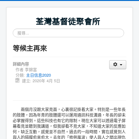
荃灣基督徒聚會所
搜
尋...
等候主再來
詳細內容
作者
李錦富
分類:
主日信息2020
建立: 2020年 4月 5日
兩個月沒跟大家見面，心裏很記掛着大家。特別是一些年長
的肢體，因為年青的肢體還可以運用通訊科技溝通，年長的卻未
必掌握得到。這些科技也有它的限制。現在大家可以透過電子屏
幕看見並聽到我講道，但我卻看不見大家，不知道大家的反應如
何，缺乏互動，感覺並不自然。過去的一段時間，實在感覺到人
與人的隔膜愈來愈大。去年的「修例風波」使人與人之間出現仇