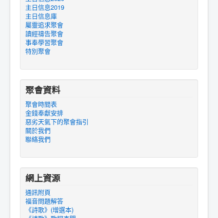
主日信息2019
主日信息庫
屬靈追求聚會
讀經禱告聚會
事奉學習聚會
特別聚會
聚會資料
聚會時間表
金錢奉獻安排
惡劣天氣下的聚會指引
關於我們
聯絡我們
網上資源
通訊附頁
福音問題解答
《詩歌》(增選本)