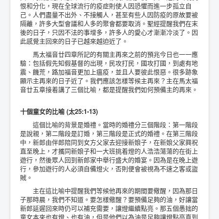
恨和分化，現在全球流行的疫症則使人因恐懼而進一步孤立自
己。人們盡量不出外、不接觸人，甚至有些人因防疫的原故要被
隔離，許多大型會議和人多的聚會都要取消。聖經提醒我們在末
後的日子，只因不法的事增多，許多人的愛心才漸漸冷淡了。因
此感覺主回來的日子已越來越迫近了。
馬太福音廿四章所記的有關主再來之前的預兆今日也一一應
驗：包括假先知假基督的出現，民攻打民，國攻打國，到處有地
震、饑荒，路加福音更加上瘟疫，並且人要彼此恨惡。很多跡象
顯示主再來的日子近了。我們應該怎樣等候主再來？主在馬太福
音廿五章接着講了三個比喻，都是提醒我們如何預備主的再來。
十個童女的比喻 (太25:1-13)
這個比喻的背景是婚禮。當時的婚禮分三個階段：第一階段
是說親，第二階段是訂婚，第三階段是正式的婚禮。在第三階段
中，新郎由伴郎陪同到女方父家去迎接新娘子，在新娘父家興祝
直至晚上，才攜同新娘子和一大班挑着燈的人浩浩蕩蕩的在街上
遊行，然後眾人回到新郎家中舉行盛大的婚宴。因為是在晚上遊
行，參加遊行的人必須自備燈火，否則便會被視為不速之客或盜
賊。
主在這比喻中提醒我們等候他再來的期間要儆醒，因為那日
子那時晨，我們不知道。要怎樣儆醒？要預備足夠的油，好讓當
新郎延遲回來時仍可以補充需要，讓燈繼續點亮。那五個愚拙的
童女本來也有燈、也有油，但是他們以為油是足夠讓燈點亮直到