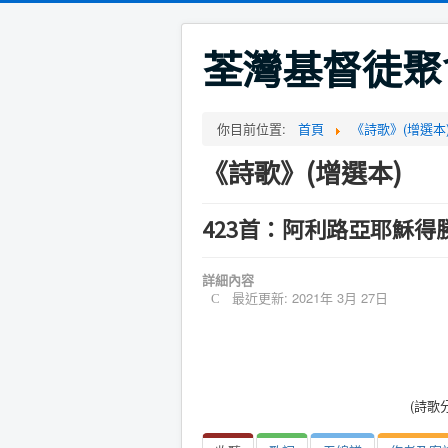
荃灣基督徒聚
你目前位置:
首頁
《詩歌》(增選本
《詩歌》(增選本)
423首：阿利路亞耶穌得
詳細內容
最近更新: 2021年 3月 27日
(詩歌