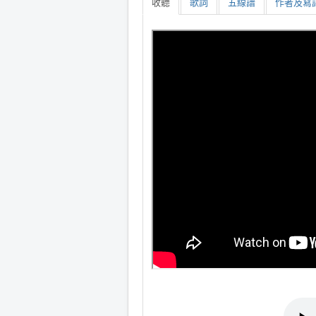
收聽
歌詞
五線譜
作者及寫詩