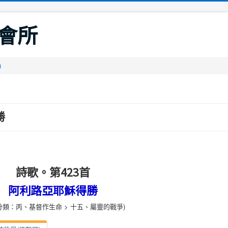
會所
)
勝
詩歌。第423首
阿利路亞耶穌得勝
分類：丙、基督作生命 > 十五、屬靈的戰爭)