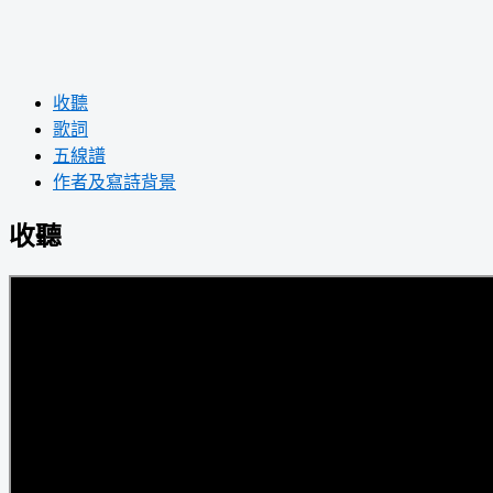
收聽
歌詞
五線譜
作者及寫詩背景
收聽