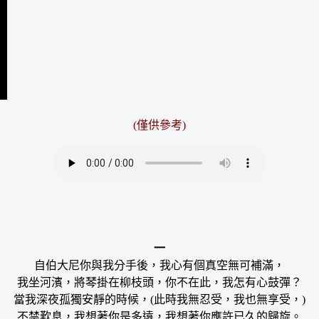
(僅供參考)
一
自伯大尼你與我分手後，我心有個真空無可補滿，
我坐河濱，將琴掛在柳枝頭，你不在此，我怎有心鼓彈？
當我深夜孤獨安靜的時候，(此時我無忍受，我也無享受，)
不禁歎息，我想著你是多遠，我想著你應許已久的歸旋。