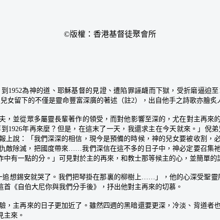
©版權：香港基督徒聚會所
1952為神的道、耶穌基督的見證、遭陷罪誣衊而下獄，受折磨逼迫至
兒女留下的不僅是靈命豐富深廣的著述（註2），出自他手之詩歌亦膾炙
並從眾多屬靈長輩著作的領受，而對他影響至深的，尤在對主再來的態
等到1926年再來麼？但是，在這末了一天，我還求主在今天就來。」
報上說：「我們深深的相信，現今是預備的時候，神的兒女要被收割，
仇敵除滅，把國度帶來……我們深信在這不多的日子中，神必定要召集
作中有一點的分。」可見對於主的再來，和教士那等候主的心，並簡單的
追想錫安就哭了。我們把琴掛在那裏的柳樹上……」，他的心深受聖靈
這首《自伯大尼你與我們分手後》，抒出他對主再來的切慕。
，主再來的日子更加近了。雖然四週的黑暗還要更深，冷淡、背道者也
見主來。