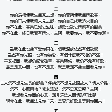
二
你的馬槽使我生無家之想，你的苦架使我無所欲喜，
你的再來使我懷未見之鄉，你的自己成我追求目的；
你不在此，喜樂已減它滋味，詩歌也缺它所應有的甜美；
你不在此，終日我若有所失，主阿！我要你來，我不要你遲。
三
雖我在此也能享受你同在，但我深處依然有個缺憾；
雖然有你光照，也有你撫愛，有個什麼我不知仍不滿！
平安裡面，我卻仍感覺孤單，喜樂時候，我仍不免有吁歎，
最是足意中間，也有不足意，就是我還不能當面看見你。
四
亡人怎不想見生長的鄉邑？俘虜怎不想見故國故人？情人分離，
怎不一心羈兩地？兒女遠遊，怎不思家思親？主阿！
我想看見你面的心意，還非這些人間情形可比擬；
現今在此，我無法見你丰采，是否只好歎息等到你回來！
五