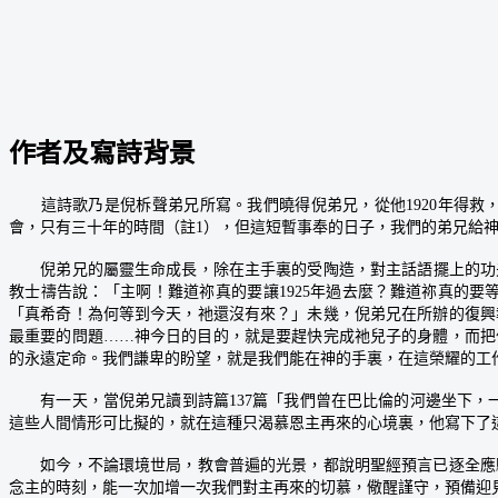
作者及寫詩背景
這詩歌乃是倪柝聲弟兄所寫。我們曉得倪弟兄，從他1920年得救，到
會，只有三十年的時間（註1），但這短暫事奉的日子，我們的弟兄給神
倪弟兄的屬靈生命成長，除在主手裏的受陶造，對主話語擺上的功夫，
教士禱告說：「主啊！難道祢真的要讓1925年過去麼？難道祢真的要
「真希奇！為何等到今天，祂還沒有來？」未幾，倪弟兄在所辦的復興
最重要的問題……神今日的目的，就是要趕快完成祂兒子的身體，而把
的永遠定命。我們謙卑的盼望，就是我們能在神的手裏，在這榮耀的工
有一天，當倪弟兄讀到詩篇137篇「我們曾在巴比倫的河邊坐下，一
這些人間情形可比擬的，就在這種只渴慕恩主再來的心境裏，他寫下了
如今，不論環境世局，教會普遍的光景，都說明聖經預言已逐全應驗
念主的時刻，能一次加增一次我們對主再來的切慕，儆醒謹守，預備迎