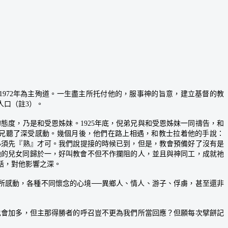
1972年為主殉道。一生盡主所托付他的，服事神的旨意，建立基督的教
人口（註3）。
度，乃是和受恩姊妹。1925年底，倪弟兄與和受恩姊妹一同禱告，和
倪弟兄聽了深受感動。幾個月後，他們在路上相遇，和教士拉着他的手說：
必須先『熟』才可。我們說提接的時候已到，但是，教會預備好了沒有是
祂的兒女同歸於一，好叫教會不但不作攔阻的人，並且與神同工，成就祂
話，對他影響之深。
所感動，各種不同懷念的心境──異鄉人、情人、游子、俘虜，甚至還非
會加多，但主那得勝者的呼召豈不更為我們所當回應？但願每次擘餅記