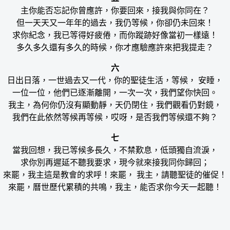
主你能否忘記你曾應許，你要回來，接我與你同在？
但一天天又一年年的過去，我仍等候，你卻仍未回來！
求你紀念，我已等得好疲倦，而你蹤跡好像當初一樣遠！
多久多久還有多久的時候，你才應驗應許來把我提走？
六
日出日落，一世過去又一代，你的聖徒生活，等候， 安睡，
一位一位，他們已逐漸離開，一次一次，我們望你快回。
我主，為何你仍沒有顯動靜，天仍閉住，我們觀看仍對鏡，
我們在此依然等候再等候，哎呀，是否我們等候還不夠？
七
當我回想，我已等候多長久，不禁歎息，低頭獨自流淚，
求你別再遲延不聽我要求，現今就來接我同你歸回；
來罷，我主這是教會的求呼！來罷， 我主，請聽聖徒的催促！
來罷，曆世歷代累積的共鳴，我主，能否求你今天一起聽！