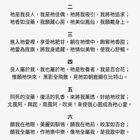
二
祂是我良人，我是祂佳偶，祂將我吸引，我將祂追求；
祂香如沒藥，我願藏心房，祂美似鳳仙，我願戴身上。
三
進入祂愛裡，享受祂肥甘，躺在祂懷中，飽嘗祂香甜；
祂愛為旌旗，將我身遮藏，祂情似美物，使我心舒暢。
四
良人屬於我，我也屬於祂，祂是牧養者，我是百合花；
惟願祂快來， 黑影全飛散，見祂如朝鹿顯在比特山。
五
同死的沒藥，復活的乳香，來將我薰透，好給祂欣賞；
北風阿，興起，南風阿，吹來！來使我心園成為祂心愛。
六
願我在祂眼，美麗如馴鴒，願我在祂前，皎潔如百合；
願我全屬祂，作祂樂中樂，像祂全屬我，是我歌中歌。