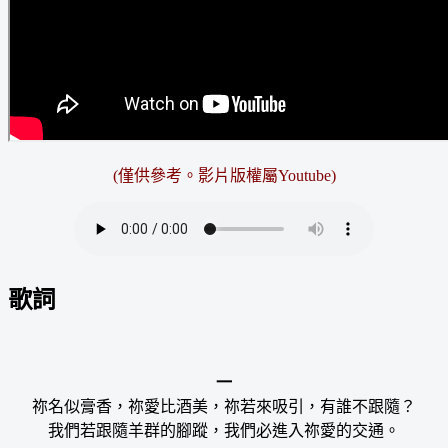
(僅供參考。影片版權屬Youtube)
歌詞
一
祢名似膏香，祢愛比酒美，祢若來吸引，有誰不跟隨？
我們若跟隨羊群的腳蹤，我們必進入祢愛的交通。