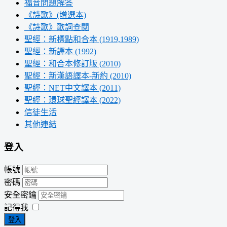
福音問題解答
《詩歌》(增選本)
《詩歌》歌詞查閱
聖經：新標點和合本 (1919,1989)
聖經：新譯本 (1992)
聖經：和合本修訂版 (2010)
聖經：新漢語譯本-新約 (2010)
聖經：NET中文譯本 (2011)
聖經：環球聖經譯本 (2022)
信徒生活
其他連結
登入
帳號
密碼
安全密鑰
記得我
登入