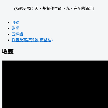
(詩歌分類：丙、基督作生命 > 九、完全的滿足)
收聽
歌詞
五線譜
作者及寫詩背景(待整理)
收聽