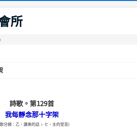
會所
)
架
詩歌。第129首
我每靜念那十字架
詩歌分類：乙、讚美的話 > 七、主的受苦)