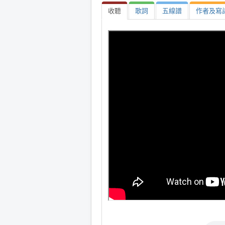
收聽
歌詞
五線譜
作者及寫